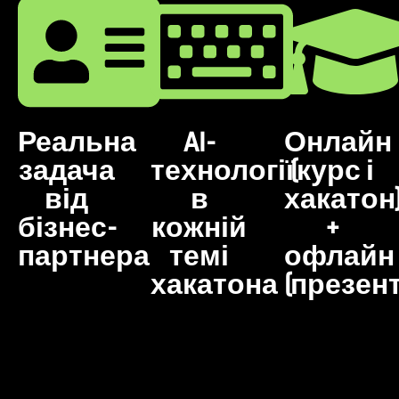
Реальна
AI-
Онлайн
задача
технології
(курс і
від
в
хакатон
бізнес-
кожній
+
партнера
темі
офлайн
хакатона
(презент